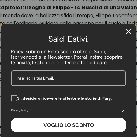
apitolo I: Il Sogno di Filippo - La Nascita di una Visio
di mondo dove la bellezza sfida il tempo, Filippo Toccafond
nte dell'ordinario. Guidato dalla passione per il cuoio e l'o
 suo percorso diventa un pellegrinaggio verso la realizzazi
Saldi Estivi.
, la tradizione si fonde con un soffio di innovazione, cre
sera è un ponte verso il futuro. Fury non è semplicemente
Ricevi subito un Extra sconto oltre ai Saldi,
dalla Toscana di ieri per abbracciare le storie di oggi e d
iscrivendoti alla Newsletter. Potrai inoltre scoprire
le novità, le storie e le offerte a te dedicate.
tolo II: L'Arte Suprema - La Fusione di Passato e Pre
ge dalla saggezza dell'Arte dei Cuoiai e dei Galigai, eredi d
za tramandato sin dal XII secolo. Questa eredità, un temp
i maestri del cuoio, oggi vibra nel cuore di ogni creazion
on la sua visione, ha infuso in questi insegnamenti antichi
Si, desidero ricevere le offerte e le storie di Fury.
dendo ogni borsa un ponte tra le epoche, un legame indis
maestria del passato e l'audacia del presente.
Privacy Policy
 III: Una Fury Dura Tutta la Vita - L'Intramontabile
VOGLIO LO SCONTO
ury risiede nella sua promessa di eternità. Ogni creazione
 e resistenza: idrorepellente, antigraffio, e resiliente contro