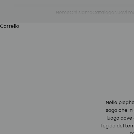
Home
Chi siamo
Catalogo
Nuovi mo
Carrello
Nelle pieghe
saga che iniz
luogo dove o
l'egida del te
t