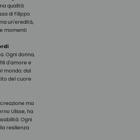
na qualità
sa di Filippo
ma un'eredità,
i e momenti
ordi
ta. Ogni donna,
fili d'amore e
el mondo; dal
tito del cuore
di creazione ma
rno Ulisse, ha
sabilità. Ogni
la resilienza