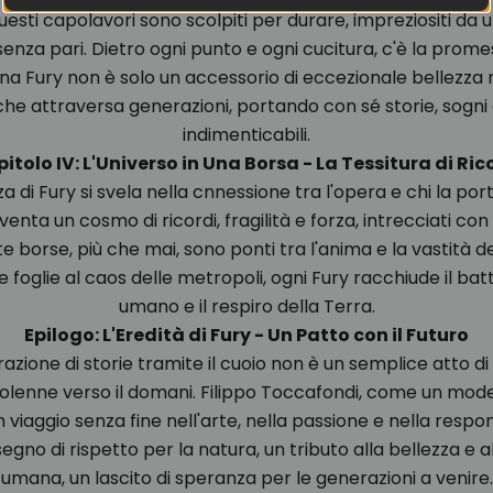
esti capolavori sono scolpiti per durare, impreziositi da u
senza pari. Dietro ogni punto e ogni cucitura, c'è la promes
na Fury non è solo un accessorio di eccezionale bellezza 
che attraversa generazioni, portando con sé storie, sogn
indimenticabili.
itolo IV: L'Universo in Una Borsa - La Tessitura di Ric
a di Fury si svela nella cnnessione tra l'opera e chi la por
enta un cosmo di ricordi, fragilità e forza, intrecciati con 
e borse, più che mai, sono ponti tra l'anima e la vastità d
e foglie al caos delle metropoli, ogni Fury racchiude il bat
umano e il respiro della Terra.
Epilogo: L'Eredità di Fury - Un Patto con il Futuro
rrazione di storie tramite il cuoio non è un semplice atto 
lenne verso il domani. Filippo Toccafondi, come un mode
 viaggio senza fine nell'arte, nella passione e nella respon
egno di rispetto per la natura, un tributo alla bellezza e al
umana, un lascito di speranza per le generazioni a venire.