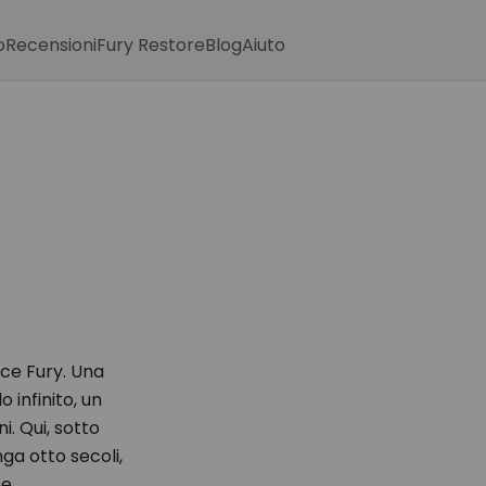
o
Recensioni
Fury Restore
Blog
Aiuto
sce Fury. Una
o infinito, un
i. Qui, sotto
ga otto secoli,
e.