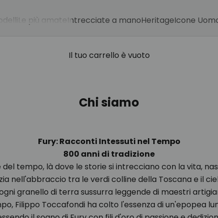
delli
Le più amate
Intrecciate a mano
Heritage
Icone Uom
Il tuo carrello è vuoto
Chi siamo
Fury: Racconti Intessuti nel Tempo
800 anni di tradizione
 del tempo, là dove le storie si intrecciano con la vita, na
ia nell'abbraccio tra le verdi colline della Toscana e il ciel
gni granello di terra sussurra leggende di maestri artigian
mpo, Filippo Toccafondi ha colto l'essenza di un'epopea lun
essendo il sogno di Fury con fili d'oro di passione e dedizion