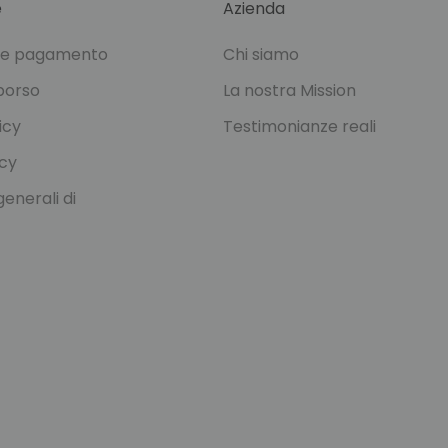
e
Azienda
e e pagamento
Chi siamo
borso
La nostra Mission
icy
Testimonianze reali
icy
generali di