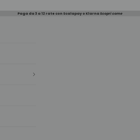
Paga da 3 a 12 rate con Scalapay o Klarna
Scopri come
e