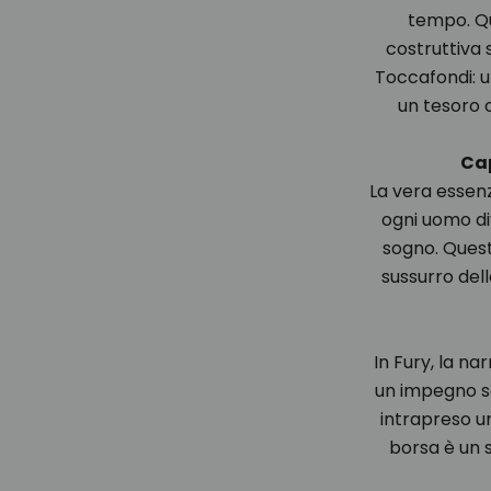
tempo. Qu
costruttiva 
Toccafondi: u
un tesoro 
Cap
La vera essenz
ogni uomo div
sogno. Quest
sussurro dell
In Fury, la na
un impegno so
intrapreso un
borsa è un s