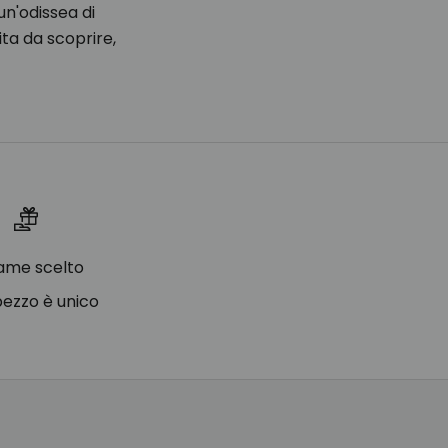
n'odissea di
ita da scoprire,
lame scelto
pezzo è unico