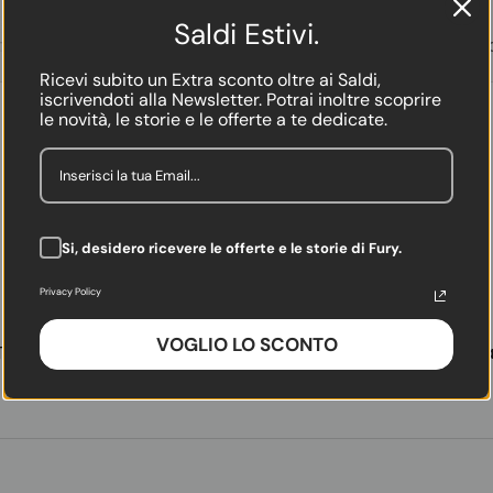
Saldi Estivi.
delli
Le più amate
Intrecciate a mano
Heritage
Icone Uom
Ricevi subito un Extra sconto oltre ai Saldi,
iscrivendoti alla Newsletter. Potrai inoltre scoprire
le novità, le storie e le offerte a te dedicate.
Il tuo carrello è vuoto
Recensioni reali sui prodotti Fury
Si, desidero ricevere le offerte e le storie di Fury.
Privacy Policy
Le vostre storie.
VOGLIO LO SCONTO
Testimonianze raccolte da TrustPilot, Meta e EmbedSocia