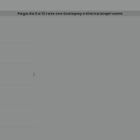
Paga da 3 a 12 rate con Scalapay o Klarna
Scopri come
e