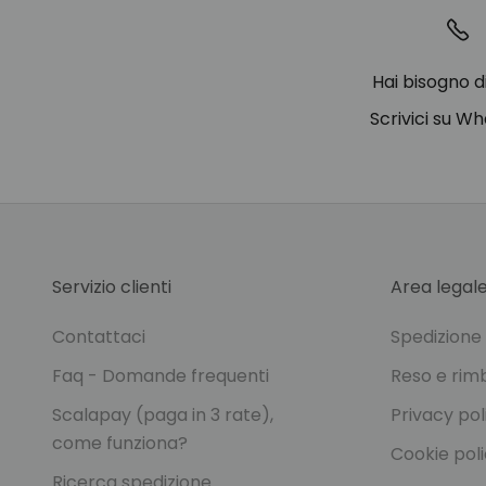
Hai bisogno d
Scrivici su W
Servizio clienti
Area legal
Contattaci
Spedizion
Faq - Domande frequenti
Reso e rim
Scalapay (paga in 3 rate),
Privacy pol
come funziona?
Cookie pol
Ricerca spedizione