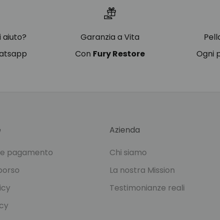
i aiuto?
Garanzia a Vita
Pel
hatsapp
Con
Fury Restore
Ogni 
e
Azienda
e e pagamento
Chi siamo
borso
La nostra Mission
icy
Testimonianze reali
icy