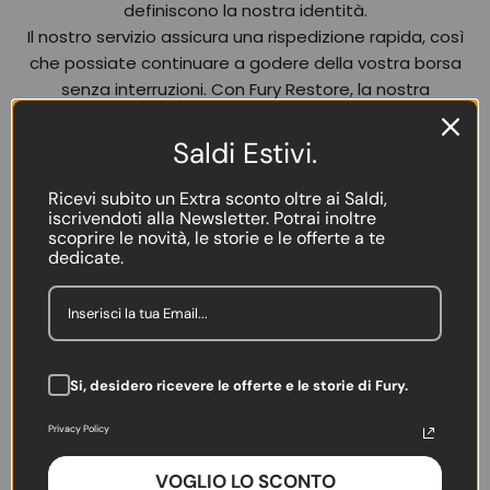
definiscono la nostra identità.
Il nostro servizio assicura una rispedizione rapida, così
che possiate continuare a godere della vostra borsa
senza interruzioni. Con Fury Restore, la nostra
promessa di qualità e dedizione si estende oltre
l’acquisto, accompagnandovi in ogni passo del vostro
Saldi Estivi.
viaggio.
Inoltre, crediamo che ogni borsa racconti una storia
Ricevi subito un Extra sconto oltre ai Saldi,
iscrivendoti alla Newsletter. Potrai inoltre
unica, e con Fury Restore ci impegniamo a preservare
scoprire le novità, le storie e le offerte a te
non solo l’estetica, ma anche i ricordi e le emozioni
dedicate.
legate ad essa. Ogni dettaglio viene curato con
precisione, riflettendo la nostra dedizione
all’artigianalità e all’eccellenza.
Affidatevi a Fury Restore per un servizio che va oltre la
semplice riparazione: è un impegno verso la vostra
Si, desidero ricevere le offerte e le storie di Fury.
soddisfazione e la longevità dei vostri accessori
preferiti.
Privacy Policy
VOGLIO LO SCONTO