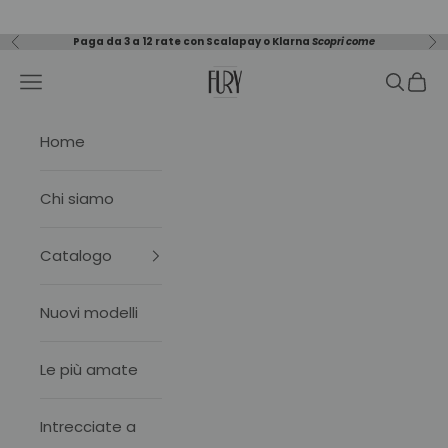
Vai al contenuto
Paga da 3 a 12 rate con Scalapay o Klarna
Scopri come
Precedente
Su
Fury
Menù
Cerca
Carre
Home
Chi siamo
Catalogo
Nuovi modelli
Le più amate
Intrecciate a