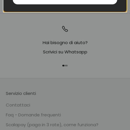
Hai bisogno di aiuto?
Scrivici su Whatsapp
Vai all'articolo 1
Vai all'articolo 2
Vai all'articolo 3
Servizio clienti
Contattaci
Faq - Domande frequenti
Scalapay (paga in 3 rate), come funziona?